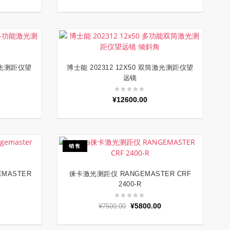
筒激光测距仪望
博士能 202312 12X50 双筒激光测距仪望
加入购物车
远镜
¥
12600.00
销售
MASTER
徕卡激光测距仪 RANGEMASTER CRF
加入购物车
2400-R
原
当
¥
5800.00
¥
7500.00
价
前
为：
价