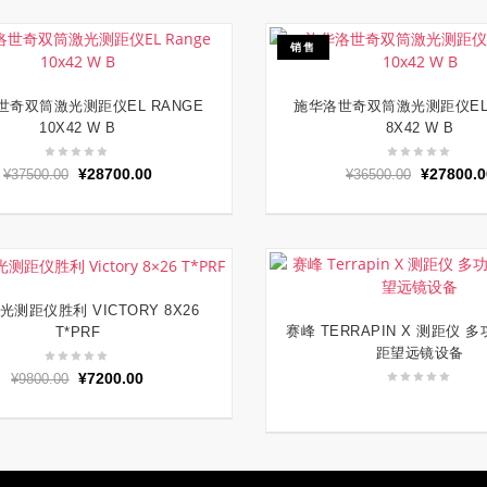
¥2650.00。
格
为：
销售
¥2300.00。
世奇双筒激光测距仪EL RANGE
施华洛世奇双筒激光测距仪EL 
加入购物车
加入购物车
10X42 W B
8X42 W B
原
当
原
¥
28700.00
¥
27800.0
¥
37500.00
¥
36500.00
价
前
价
为：
价
为：
¥37500.00。
格
¥36500.0
为：
¥28700.00。
光测距仪胜利 VICTORY 8X26
加入购物车
赛峰 TERRAPIN X 测距仪 
T*PRF
阅读更多
距望远镜设备
原
当
¥
7200.00
¥
9800.00
价
前
为：
价
¥9800.00。
格
为：