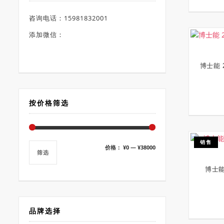
咨询电话：15981832001
添加微信：
博士能 
按价格筛选
销售
最
最
价格：
¥0
—
¥38000
筛选
低
高
博士能
价
价
格
格
品牌选择