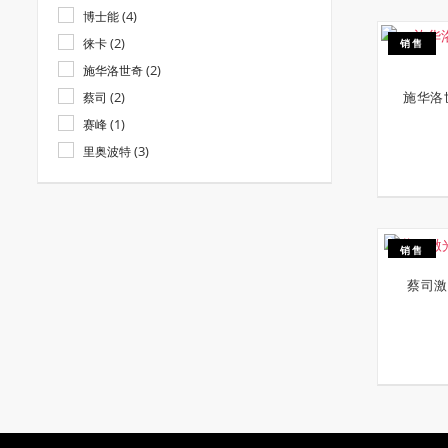
(4)
博士能
(2)
徕卡
销售
(2)
施华洛世奇
(2)
蔡司
施华洛
(1)
赛峰
(3)
里奥波特
销售
蔡司激