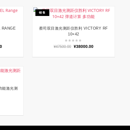
¥7500.00。
格
为：
销售
¥5800.00。
RANGE
蔡司双目激光测距仪胜利 VICTORY RF
加入购物车
10×42
当
原
当
0
¥
38000.00
¥
47500.00
前
价
前
价
为：
价
0。
格
¥47500.00。
格
为：
为：
¥27800.00。
¥38000.00。
多功能激光测