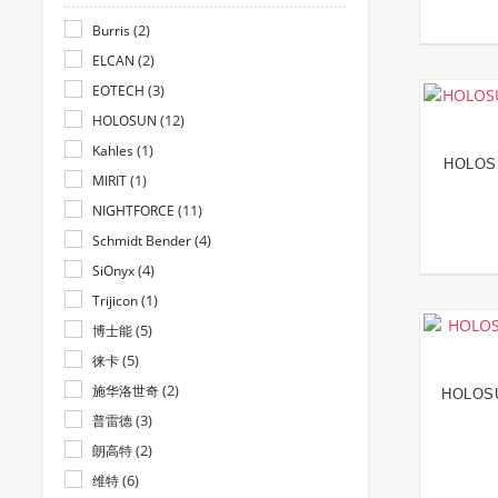
(2)
Burris
(2)
ELCAN
(3)
EOTECH
(12)
HOLOSUN
(1)
Kahles
HOLOS
(1)
MIRIT
(11)
NIGHTFORCE
(4)
Schmidt Bender
(4)
SiOnyx
(1)
Trijicon
(5)
博士能
(5)
徕卡
(2)
施华洛世奇
HOLO
(3)
普雷德
(2)
朗高特
(6)
维特