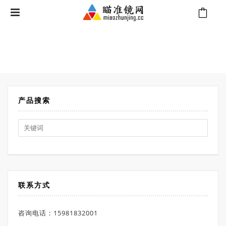
脉冲星热成像瞄准镜
⁄
⁄
首页
热成像瞄准镜
脉冲星热成像瞄准镜
产品搜索
Search
for:
联系方式
咨询电话：15981832001