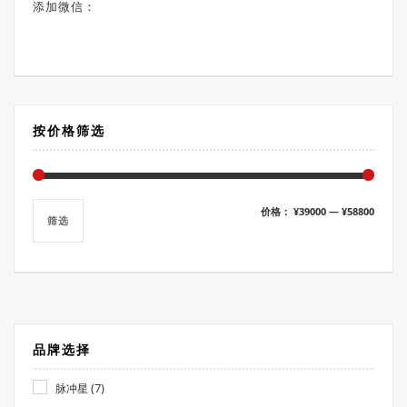
添加微信：
按价格筛选
最
最
价格：
¥39000
—
¥58800
筛选
低
高
价
价
格
格
品牌选择
(7)
脉冲星