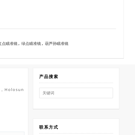
红点瞄准镜
,
绿点瞄准镜
,
葫芦孙瞄准镜
产品搜索
olosun
Search
for:
联系方式