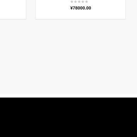
当
¥
78000.00
前
价
。
格
为：
¥2300.00。