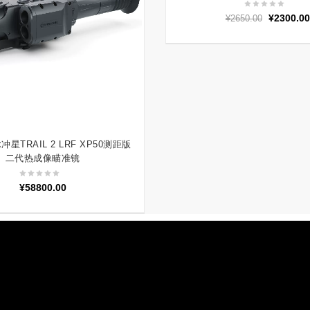
原
¥
2300.00
¥
2650.00
价
为：
¥2650.00
冲星TRAIL 2 LRF XP50测距版
加入购物车
二代热成像瞄准镜
¥
58800.00