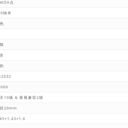
 MOA点
50纳米
色
限
 倍
的
R2032
0000
天10级 & 夜视兼容2级
径20mm
.45×1.43×1.6