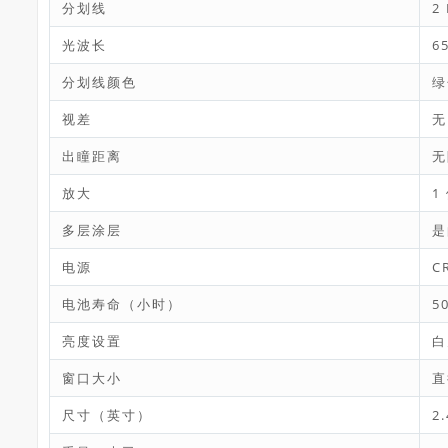
分划线
2
光波长
6
分划线颜色
绿
视差
无
出瞳距离
无
放大
1
多层涂层
是
电源
C
电池寿命（小时）
5
亮度设置
白
窗口大小
直
尺寸（英寸）
2