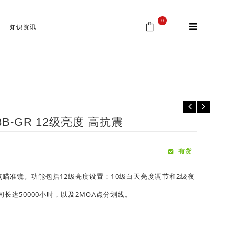
0
知识资讯
UN瞄准镜
⁄
HOLOSUN 绿点瞄准镜 HE403B-GR 12级亮度 高抗震
3B-GR 12级亮度 高抗震
有货
光学红点瞄准镜。功能包括12级亮度设置：10级白天亮度调节和2级夜
间长达50000小时，以及2MOA点分划线。