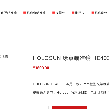
夜视瞄准镜
热成像瞄准镜
夜视仪
测距仪
热成像仪
首页
⁄
进口瞄准镜
⁄
HOLOS
HOLOSUN 绿点瞄准镜 HE40
¥
3800.00
HOLOSUN HE403B-GR是一款20mm微型
视兼亮度调节，Holosun的超级LED，电池续航时