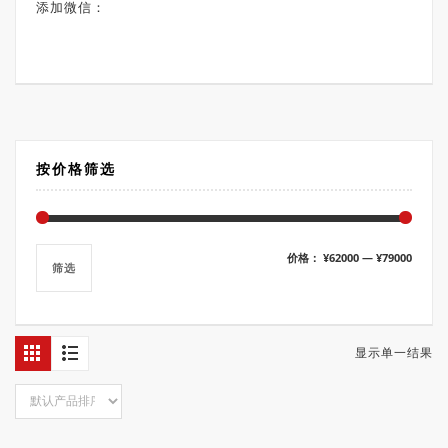
添加微信：
按价格筛选
最
最
价格：
¥62000
—
¥79000
筛选
低
高
价
价
格
格
显示单一结果