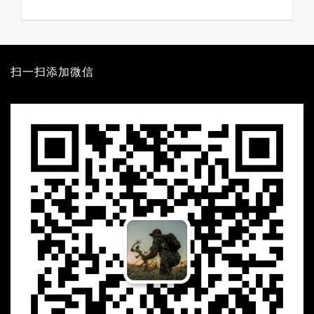
价
前
为：
价
¥82000.00。
格
为：
¥79000.00。
扫一扫添加微信