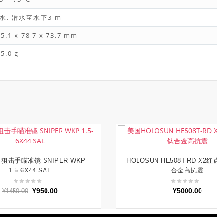
水, 潜水至水下3 m
5.1 x 78.7 x 73.7 mm
5.0 g
R 狙击手瞄准镜 SNIPER WKP
HOLOSUN HE508T-RD X2
加入购物车
加入购物车
1.5-6X44 SAL
合金高抗震
原
当
¥
950.00
¥
5000.00
¥
1450.00
价
前
为：
价