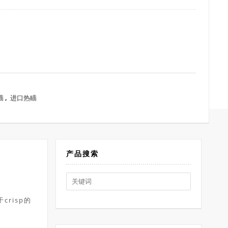
瞄
,
进口热瞄
产品搜索
Search
for:
risp的