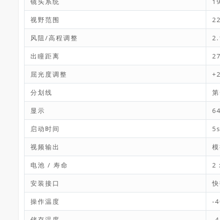
镜头系统
1
视野范围
2
风阻/高程调整
2
出瞳距离
2
屈光度调整
+2
分划线
第
显示
6
启动时间
5
视频输出
模
电池 / 寿命
2 
安装接口
快
操作温度
-4
储存温度
-4