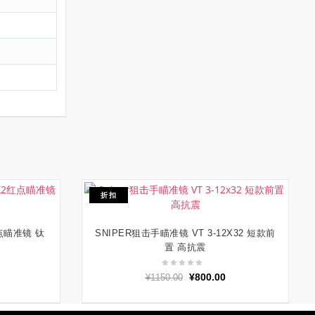
折扣
红点瞄准镜 钛
SNIPER狙击手瞄准镜 VT 3-12X32 短款前
加入购物车
置 高抗震
原
当
¥
800.00
¥
1150.00
价
前
为：
价