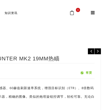
0
知识资讯
jicon瞄准镜
⁄
美国原装进口Trijicon IR-HUNTER MK2 19mm热瞄
UNTER MK2 19MM热瞄
00.00。
有货
传感器、60赫兹刷新速率系统，增强目标识别（ETR）、8倍数码
微型显示器，精确的图像。类似的炮塔旋钮控调节，轻松可靠。无论白