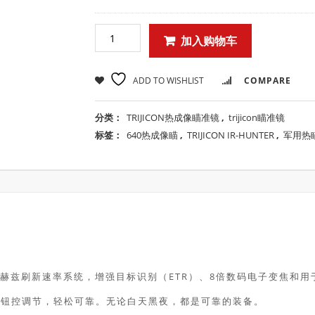
加入购物车
ADD TO WISHLIST
COMPARE
分类：
TRIJICON热成像瞄准镜
,
trijicon瞄准镜
标签：
640热成像瞄
,
TRIJICON IR-HUNTER
,
军用热
0赫兹刷新速率系统，增强目标识别（ETR）、8倍数码电子变焦和用于c
塔旋钮控调节，轻松可靠。无论白天黑夜，都是可靠的装备。