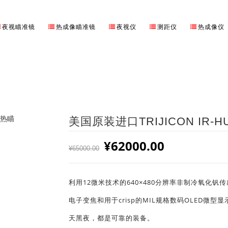
夜视瞄准镜
热成像瞄准镜
夜视仪
测距仪
热成像仪
首页
⁄
进口瞄准镜
⁄
tri
美国原装进口TRIJICON IR-H
原价为：¥65000.00。
¥
62000.00
当前价格为：¥620
¥
65000.00
利用12微米技术的640×480分辨率非制冷氧化钒
电子变焦和用于crisp的MIL规格数码OLED
天黑夜，都是可靠的装备。