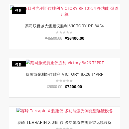
¥44500.00。
格
为：
销售
¥35600.00。
蔡司双目激光测距仪胜利 VICTORY RF 8X54
加入购物车
原
当
¥
36400.00
¥
45500.00
价
前
为：
价
¥45500.00。
格
为：
销售
¥36400.00。
蔡司激光测距仪胜利 VICTORY 8X26 T*PRF
加入购物车
原
当
¥
7200.00
¥
9800.00
价
前
为：
价
¥9800.00。
格
为：
¥7200.00。
赛峰 TERRAPIN X 测距仪 多功能激光测距望远镜设备
阅读更多