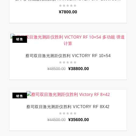
¥
7800.00
销售
蔡司双目激光测距仪胜利 VICTORY RF 10×54
加入购物车
原
当
¥
38800.00
¥
48500.00
价
前
为：
价
¥48500.00。
格
为：
销售
¥38800.00。
蔡司双目激光测距仪胜利 VICTORY RF 8X42
加入购物车
原
当
¥
35600.00
¥
44500.00
价
前
为：
价