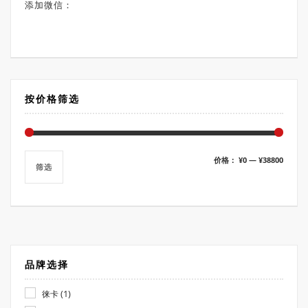
添加微信：
按价格筛选
最
最
价格：
¥0
—
¥38800
筛选
低
高
价
价
格
格
品牌选择
(1)
徕卡