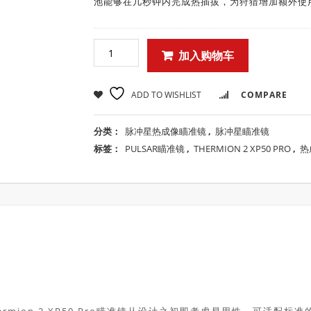
池能够在几秒钟内完成热插拔，为狩猎增加额外使
加入购物车
ADD TO WISHLIST
COMPARE
分类：
脉冲星热成像瞄准镜
,
脉冲星瞄准镜
标签：
PULSAR瞄准镜
,
THERMION 2 XP50 PRO
,
热