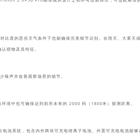
on 2 XP50 Pro瞄准镜从设计之初即考虑易用性，可适配标准的
即使在低热对比度的恶劣天气条件下也能确保完美细节识别。在雨天、大雾天
确认猎物及其特征。
减少噪声并改善观察场景的细节。
境中也可确保达到前所未有的 2000 码（1800米）探测距离。
用独特的组合电池系统，包含内外两块可充电锂离子电池。外置可充电电池能