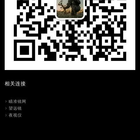
相关连接
瞄准镜网
望远镜
夜视仪