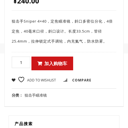
¥
240.00
狙击手Sniper 4×40，定焦瞄准镜，斜口多密位分化，4倍
定焦，40毫米口径，斜口设计。长度33.5cm，管径
25.4mm，拉伸锁定式手调轮，内充氮气，防水防雾。
加入购物车
ADD TO WISHLIST
COMPARE
分类：
狙击手瞄准镜
产品搜索