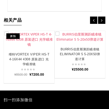
相关产品
折扣
BURRIS伯里斯测距瞄准镜
阅读更多
ELIMINATOR 5 5-20X50弹
维特VORTEX VIPER HS-T
加入购物车
道计算
4-16X44 4308 原装进口 光
学瞄准镜
¥
25500.00
原
当
¥
7200.00
¥
8500.00
价
前
为：
价
¥8500.00。
格
为：
扫一扫添加微信
¥7200.00。