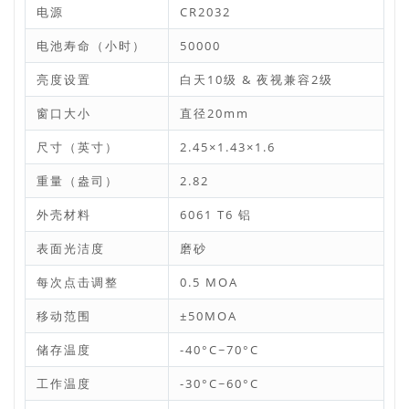
电源
CR2032
电池寿命（小时）
50000
亮度设置
白天10级 & 夜视兼容2级
窗口大小
直径20mm
尺寸（英寸）
2.45×1.43×1.6
重量（盎司）
2.82
外壳材料
6061 T6 铝
表面光洁度
磨砂
每次点击调整
0.5 MOA
移动范围
±50MOA
储存温度
-40°C~70°C
工作温度
-30°C~60°C