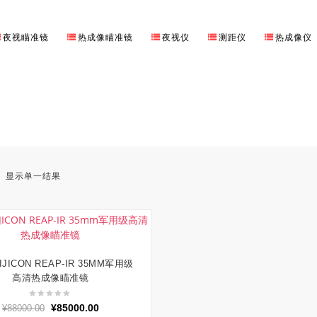
夜视瞄准镜
热成像瞄准镜
夜视仪
测距仪
热成像仪
显示单一结果
JICON REAP-IR 35MM军用级
加入购物车
高清热成像瞄准镜
原
当
¥
85000.00
¥
88000.00