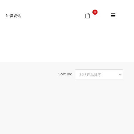
0
知识资讯
首页
⁄
Products tagged “TRIJICON”
Sort By: