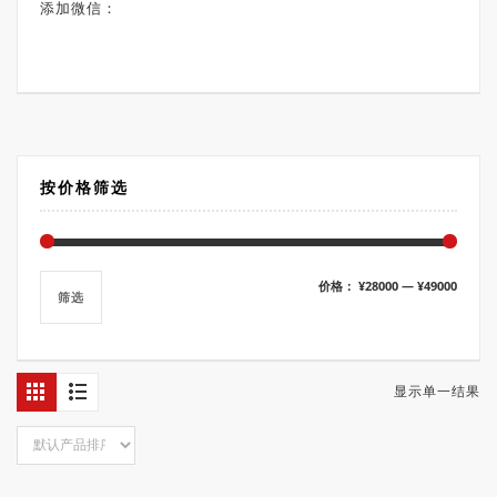
添加微信：
按价格筛选
最
最
价格：
¥28000
—
¥49000
筛选
低
高
价
价
格
格
显示单一结果