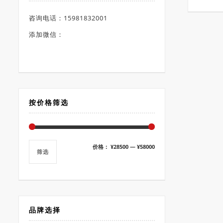
咨询电话：15981832001
添加微信：
按价格筛选
最
最
价格：
¥28500
—
¥58000
筛选
低
高
价
价
格
格
品牌选择