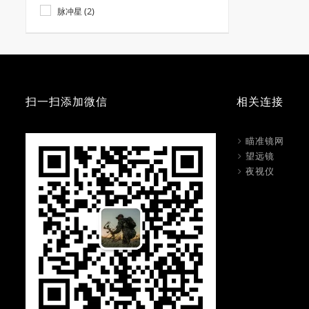
(2)
脉冲星
扫一扫添加微信
相关连接
瞄准镜网
望远镜
夜视仪