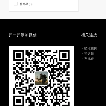
(3)
脉冲星
扫一扫添加微信
相关连接
瞄准镜网
望远镜
夜视仪