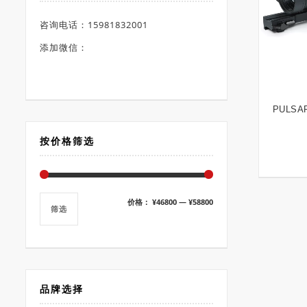
咨询电话：15981832001
添加微信：
PULSA
按价格筛选
最
最
价格：
¥46800
—
¥58800
筛选
低
高
价
价
格
格
品牌选择