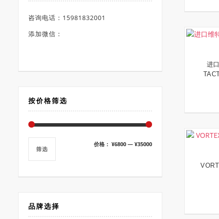
咨询电话：15981832001
添加微信：
进口
TAC
按价格筛选
最
最
价格：
¥6800
—
¥35000
筛选
低
高
VOR
价
价
格
格
品牌选择