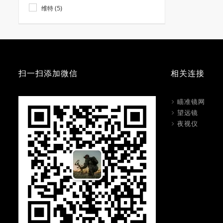
(5)
维特
扫一扫添加微信
相关连接
瞄准镜网
望远镜
夜视仪