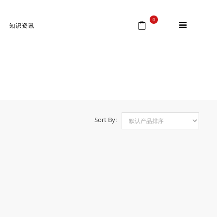
0
知识资讯
首页
⁄
Products tagged “红外线瞄准镜”
Sort By: