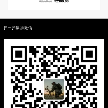
原
当
¥
2300.00
¥
2650.00
价
前
为：
价
¥2650.00。
格
为：
¥2300.00。
扫一扫添加微信