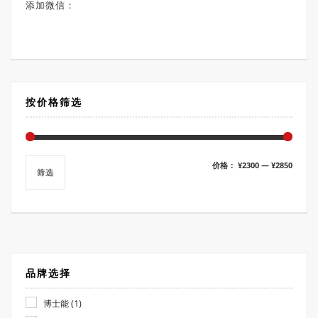
添加微信：
按价格筛选
最
最
价格：
¥2300
—
¥2850
筛选
低
高
价
价
格
格
品牌选择
(1)
博士能