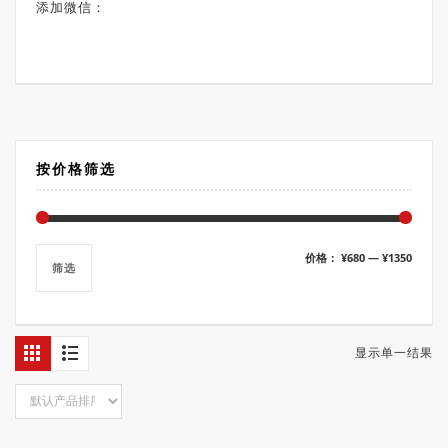
添加微信：
按价格筛选
最
最
价格：
¥680
—
¥1350
筛选
低
高
价
价
格
格
显示单一结果