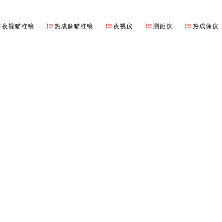
夜视瞄准镜
热成像瞄准镜
夜视仪
测距仪
热成像仪